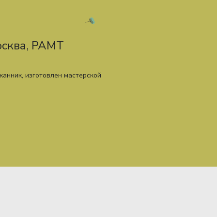
сква, РАМТ
канник, изготовлен мастерской