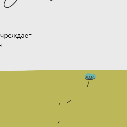
учреждает
я