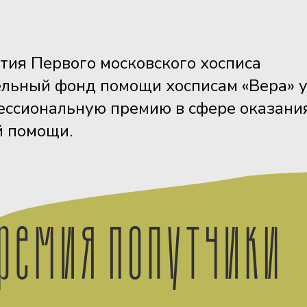
етия Первого московского хосписа
ельный фонд помощи хосписам «Вера» 
ессиональную премию в сфере оказани
й помощи.