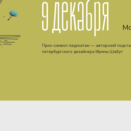
Мо
Приз-символ лауреатам — авторский подста
петербургского дизайнера Ирины Шабут