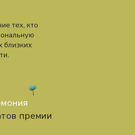
ие тех, кто
иональную
х близких
ти.
емония
атов
премии