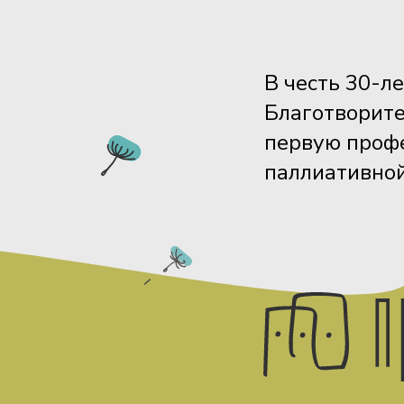
В честь 30-л
Благотворит
первую проф
паллиативно